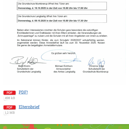
PDF!
498 kB
Elternbrief
1,2 MB