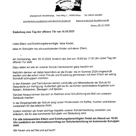
Zertifikate
Förderverein
Familienzentrum
Kontakte/Formulare/Bus
Archiv