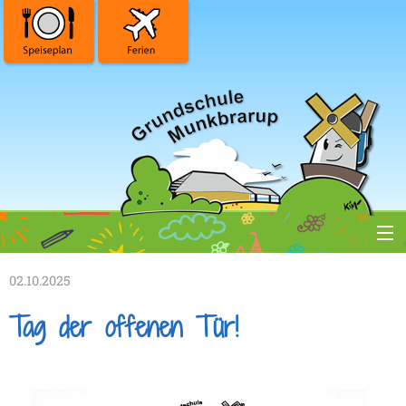
News/Termine
02.10.2025
Tag der offenen Tür!
Unsere Schule
Offene Ganztagsschule